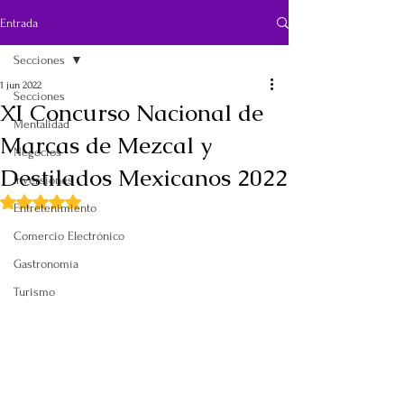
Entrada
Secciones
1 jun 2022
Secciones
XI Concurso Nacional de
Mentalidad
Marcas de Mezcal y
Negocios
Destilados Mexicanos 2022
Inversiones
Obtuvo NaN de 5 estrellas.
Entretenimiento
Comercio Electrónico
Gastronomía
Turismo