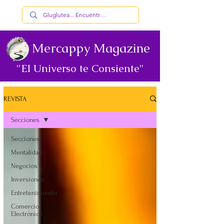
Mercappy Magazine
"El Universo te Consiente"
REVISTA
Secciones
Secciones
Mentalidad
Negocios
Inversiones
Entretenimiento
Comercio
Electrónico