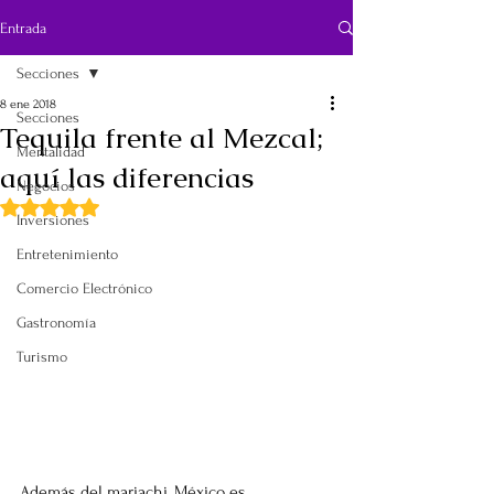
Entrada
Secciones
8 ene 2018
Secciones
Tequila frente al Mezcal;
Mentalidad
aquí las diferencias
Negocios
Obtuvo NaN de 5 estrellas.
Inversiones
Entretenimiento
Comercio Electrónico
Gastronomía
Turismo
Además del mariachi, México es 