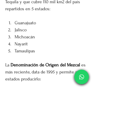
Tequila y que cubre 110 mil km2 del país 
repartidos en 5 estados:
Guanajuato  
Jalisco  
Michoacán  
Nayarit  
Tamaulipas 
La 
Denominación de Origen del Mezcal 
es 
más reciente, data de 1995 y permite a 9 
estados producirlo:
Durango  
Guerrero  
Guanajuato  
Michoacán  
Oaxaca  
Puebla  