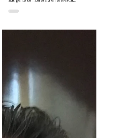
se vuelva más popular
Por Mabi Vázquez. Con la reciente entrada del
cantante Maluma al ramo de las bebidas alcohólicas,
más gente se interesará en el Mezcal...