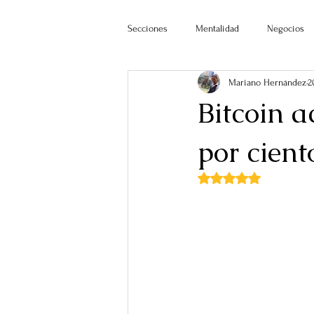
Secciones
Mentalidad
Negocios
Mariano Hernández
2
Bitcoin 
por cient
Obtuvo NaN de 5 estr