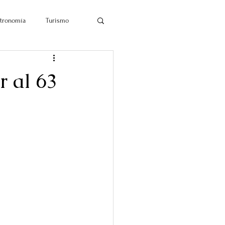
tronomía
Turismo
r al 63