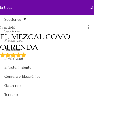
Entrada
Secciones
7 nov 2020
Secciones
EL MEZCAL COMO
Mentalidad
OFRENDA
Negocios
Obtuvo NaN de 5 estrellas.
Inversiones
Entretenimiento
Comercio Electrónico
Gastronomía
Turismo