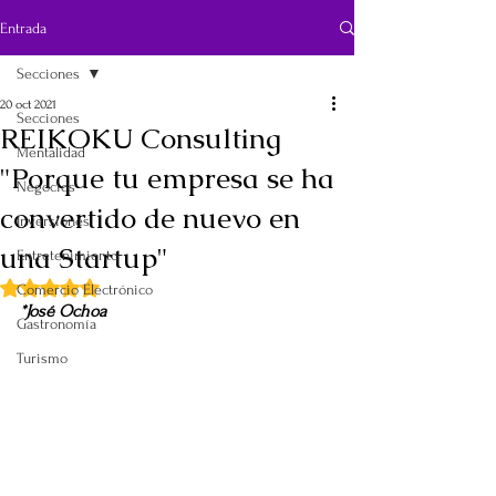
Entrada
Secciones
20 oct 2021
Secciones
REIKOKU Consulting
Mentalidad
"Porque tu empresa se ha
Negocios
convertido de nuevo en
Inversiones
una Startup"
Entretenimiento
Obtuvo NaN de 5 estrellas.
Comercio Electrónico
*José Ochoa
Gastronomía
Turismo