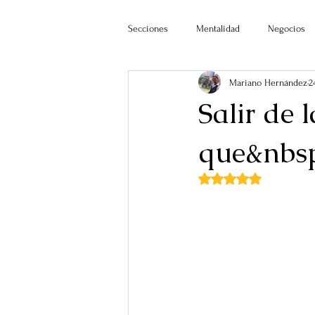
Secciones
Mentalidad
Negocios
Mariano Hernández
2
Salir de 
que&nbsp
Obtuvo NaN de 5 estr