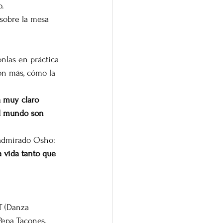
o.
sobre la mesa 
onlas en práctica 
ón más, cómo la 
a muy claro
l mundo son 
n admirado Osho:
a vida tanto que 
T (Danza 
Pepa Tacones. 