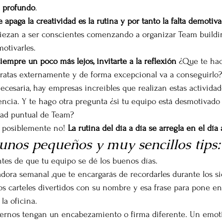
y profundo
.
 apaga la creatividad es la rutina y por tanto la falta de
motiva
ezan a ser conscientes comenzando a organizar Team buildin
otivarles.
iempre un poco más lejos, invitarte a la reflexión
 ¿Que te ha
ratas externamente y de forma excepcional va a conseguirlo? 
ecesaria, hay empresas increíbles que realizan estas activida
sencia. Y te hago otra pregunta ¿si tu equipo está desmotivado p
idad puntual de Team?
 posiblemente no! 
La rutina del día a día se arregla en el día 
unos pequeños y muy sencillos tips:
tes de que tu equipo se dé los buenos días.
dora semanal ,que te encargarás de recordarles durante los sie
s carteles divertidos con su nombre y esa frase para pone en 
la oficina.
nternos tengan un encabezamiento o firma diferente. Un emot