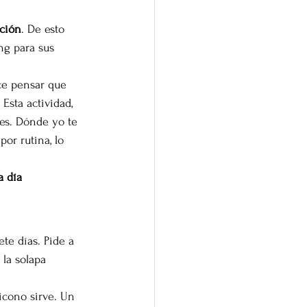
ción
. De esto 
g para sus 
ce pensar que 
Esta actividad, 
des. Dónde yo te 
or rutina, lo 
a día
te días. Pide a 
la solapa 
icono sirve. Un 