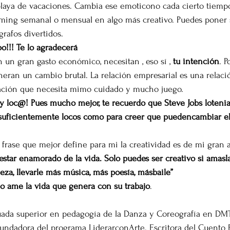
a playa de vacaciones. Cambia ese emoticono cada cierto tiemp
orming semanal o mensual en algo más creativo. Puedes poner 
grafos divertidos.
o!!! Te lo agradecerá
 un gran gasto económico, necesitan , eso sí , 
tu intención
. P
ran un cambio brutal. La relación empresarial es una relaci
elación que necesita mimo cuidado y mucho juego.
y loc@! Pues mucho mejor, te recuerdo que Steve Jobs lo
teni
o suficientemente locos como para creer que pueden
cambiar e
 la frase que mejor define para mi la creatividad es de mi gra
 estar enamorado de la vida. Solo puedes ser creativo si amas
l
leza, llevarle más música, más poesía, más
baile”
o ame la vida que genera con su trabajo
.
aduada superior en pedagogía de la Danza y Coreografía en DM
undadora del programa LiderarconArte. Escritora del Cuento 