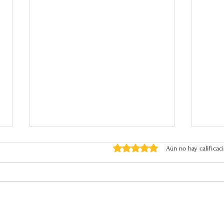
Obtuvo 0 de 5 estrellas.
Aún no hay calificac