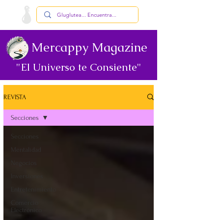
Mercappy Magazine
"El Universo te Consiente"
REVISTA
Secciones
Secciones
Mentalidad
Negocios
Inversiones
Entretenimiento
Comercio
Electrónico