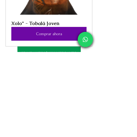
Xolo" - Tobalá Joven
Comprar ahora
SE ME ANTOJÓ UN MEZCALITO
Etiquetas:
mezcal
mimezcalito
catas de mezcal
beneficios del mezcal
Comercio Electrónico