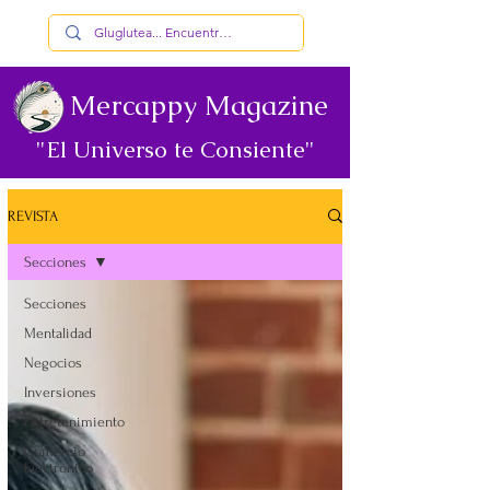
Mercappy Magazine
"El Universo te Consiente"
REVISTA
Secciones
Secciones
Mentalidad
Negocios
Inversiones
Entretenimiento
Comercio
Electrónico