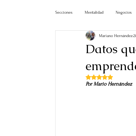
Secciones
Mentalidad
Negocios
Mariano Hernández
2
Datos qu
emprende
Obtuvo NaN de 5 estr
Por Mario Hernández