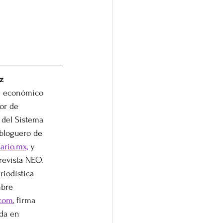
 
z
 y económico 
or de 
del Sistema 
bloguero de 
ario.mx,
 y 
revista NEO. 
riodística 
mbre 
.com
, firma 
da en 