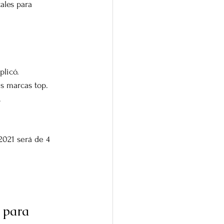
itales para 
licó.⁣
 marcas top.⁣
⁣
2021 será de 4 
 para 