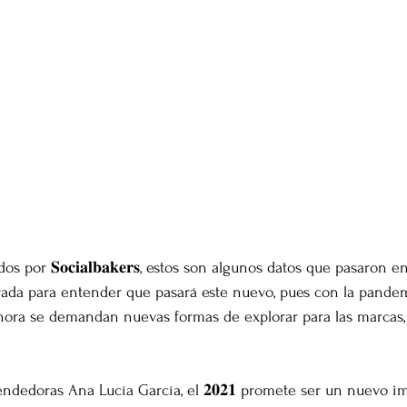
 por 𝐒𝐨𝐜𝐢𝐚𝐥𝐛𝐚𝐤𝐞𝐫𝐬, estos son algunos datos que pasaron e
erada para entender que pasará este nuevo, pues con la pande
ahora se demandan nuevas formas de explorar para las marcas,
ndedoras Ana Lucía García, el 𝟐𝟎𝟐𝟏 promete ser un nuevo im