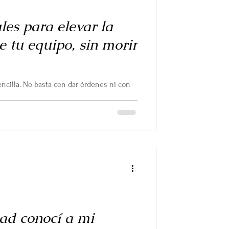
ales para elevar la
 tu equipo, sin morir
encilla. No basta con dar órdenes ni con
s semanales. Liderar —de verdad— es
ejor de sí, incluso cuando el panorama es
s y la motivación empieza a flaquear.
ad conocí a mi