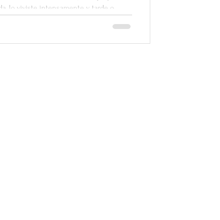
a, lo viviste intensamente y, tarde o
oltar.