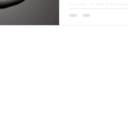
un sueño… Le diste la bienvenid
temprano, llegó el momento de s