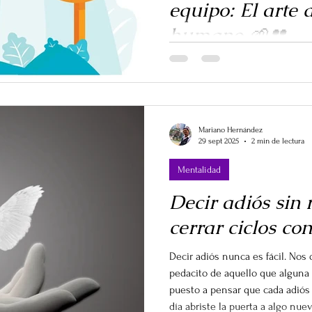
equipo: El arte 
humano 🌱👥
Hablar de liderazgo suele sona
equipos de trabajo la realidad es
organizar tareas, sino conectar
currículums apilados, son talen
crean un todo capaz de lograr lo 
Mariano Hernández
29 sept 2025
2 min de lectura
es ese artesano que encaja cad
conjunto brille.
Mentalidad
Decir adiós sin 
cerrar ciclos co
Decir adiós nunca es fácil. Nos
pedacito de aquello que alguna 
puesto a pensar que cada adiós 
día abriste la puerta a algo nue