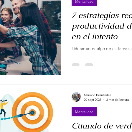
Mentalidad
7 estrategias re
productividad de
en el intento
Liderar un equipo no es tarea s
llenar de métricas los reporte
lograr que cada persona dé lo m
incierto, las presiones son alta
Mariano Hernández
29 sept 2025
2 min de lectura
Mentalidad
Cuando de verd