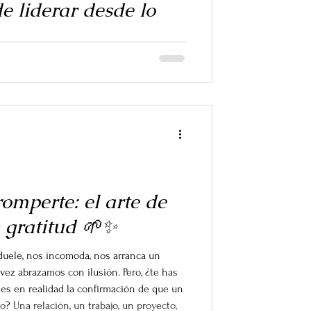
de liderar desde lo
r rimbombante, pero cuando se trata de
 clara: el mayor reto de un líder no es
 con las personas. Un equipo no son
tos individuales que, puestos en armonía,
extraordinario. El líder, más que un jefe,
a pieza del rompecabezas y logra que el
romperte: el arte de
n gratitud 🌱✨
 duele, nos incomoda, nos arranca un
vez abrazamos con ilusión. Pero, ¿te has
es en realidad la confirmación de que un
vo? Una relación, un trabajo, un proyecto,