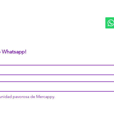
Logística PAVOLANDO
RED
Bienes Raíces Mercappy (BRM)
Programa de Comisiones MaMi
Bazares MERECE
Cámara Empresarial CESMEX
Revista Digital MERCAPPY
 o Whatsapp!
munidad pavorosa de Mercappy.