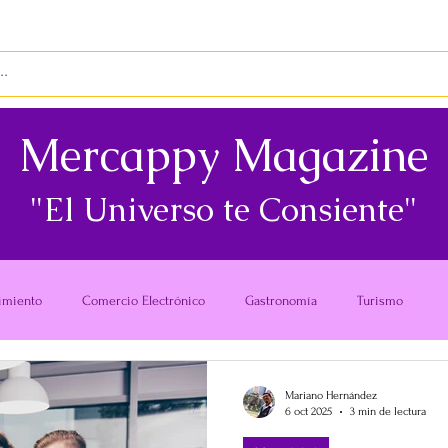
S
ENVÍOS
BIENES RAÍCES
REVISTA
Mercappy Magazine
"El Universo te Consiente"
imiento
Comercio Electrónico
Gastronomía
Turismo
Mariano Hernández
6 oct 2025
3 min de lectura