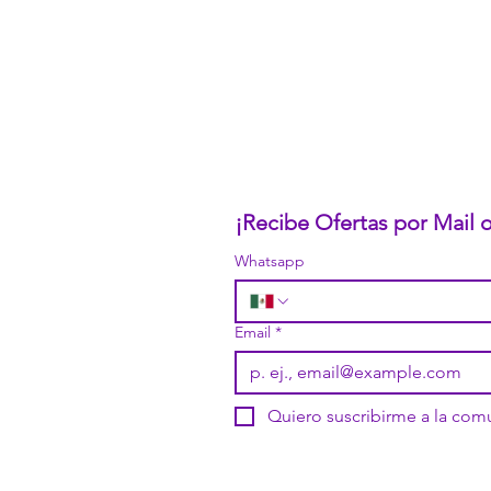
Nuestro CEO Fundador
Trabaja con Nosotros
Políticas de Privacidad
Términos y Condiciones
Pasarelas de Pago Seguras
Política de Devoluciones
¡Recibe Ofertas por Mail
Whatsapp
Email
*
Quiero suscribirme a la co