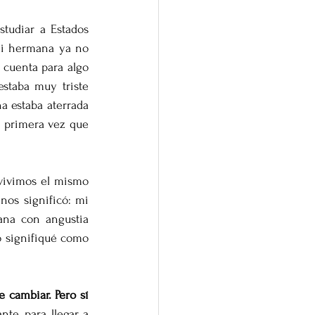
tudiar a Estados 
i hermana ya no 
cuenta para algo 
staba muy triste 
 estaba aterrada 
 primera vez que 
vivimos el mismo 
os significó: mi 
ana con angustia 
o signifiqué como 
 cambiar. Pero sí 
e, para llegar a 