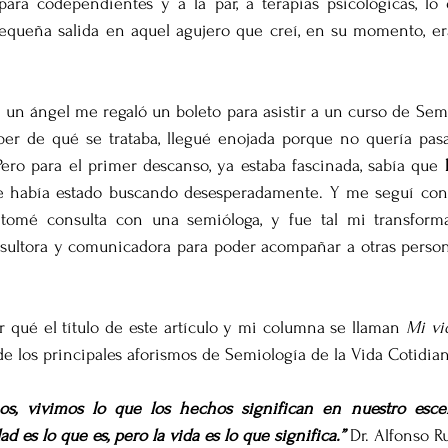
ara codependientes y a la par, a terapias psicológicas, lo
queña salida en aquel agujero que creí, en su momento, e
, un ángel me regaló un boleto para asistir a un curso de Semi
ber de qué se trataba, llegué enojada porque no quería pasa
ro para el primer descanso, ya estaba fascinada, sabía que 
e había estado buscando desesperadamente. Y me seguí con t
, tomé consulta con una semióloga, y fue tal mi transform
sultora y comunicadora para poder acompañar a otras persona
 qué el título de este artículo y mi columna se llaman 
Mi vi
de los principales aforismos de Semiología de la Vida Cotidia
os, vivimos lo que los hechos significan en nuestro escen
dad es lo que es, pero la vida es lo que significa.” 
Dr. Alfonso R