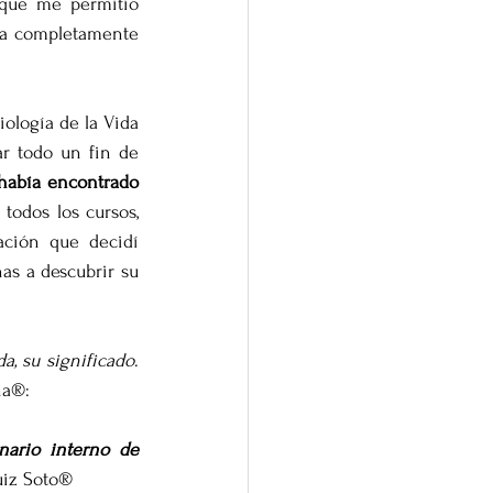
 que me permitió 
ra completamente 
ología de la Vida 
r todo un fin de 
había encontrado 
odos los cursos, 
ación que decidí 
s a descubrir su 
da, su significado
. 
na®:
ario interno de 
uiz Soto®