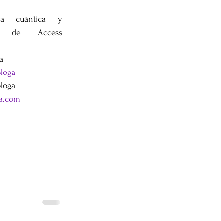
pia cuántica y 
s de Access 
a
loga
loga
a.com