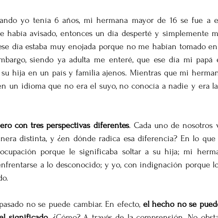
ando yo tenía 6 años, mi hermana mayor de 16 se fue a es
e había avisado, entonces un día desperté y simplemente m
ese día estaba muy enojada porque no me habían tomado en 
mbargo, siendo ya adulta me enteré, que ese día mi papá e
su hija en un país y familia ajenos. Mientras que mi hermana
en un idioma que no era el suyo, no conocía a nadie y era la
ro con tres perspectivas diferentes
. Cada uno de nosotros 
era distinta, y ¿en dónde radica esa diferencia? En lo que n
ocupación porque le significaba soltar a su hija; mi herm
enfrentarse a lo desconocido; y yo, con indignación porque l
do.
pasado no se puede cambiar. En efecto, 
el hecho no se puede
l significado
. ¿Cómo? A través de la comprensión. No obstant