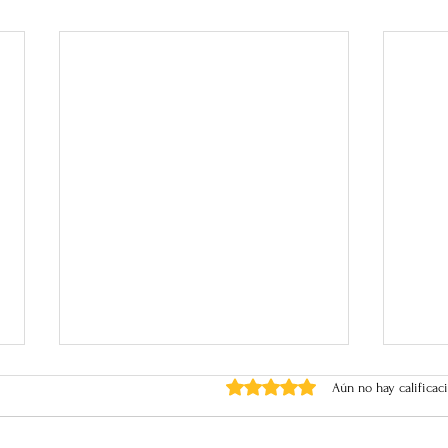
Obtuvo 0 de 5 estrellas.
Aún no hay calificac