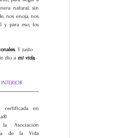
ra natural, sin 
e, nos enoja, nos 
y para eso, los 
ionales
. Y justo 
e dio a 
mi vida, 
RO INTERIOR
certificada en 
na®
la Asociación 
gía de la Vida 