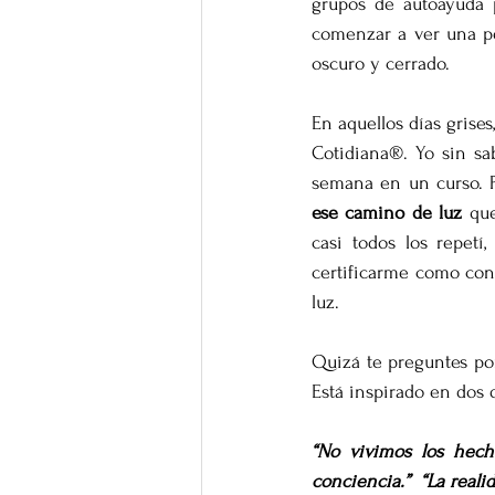
grupos de autoayuda p
comenzar a ver una pe
oscuro y cerrado.
En aquellos días grises
Cotidiana®. Yo sin sa
semana en un curso. Pe
ese camino de luz
 qu
casi todos los repetí
certificarme como con
luz.
Quizá te preguntes por
Está inspirado en dos 
“No vivimos los hech
conciencia.”
“La reali