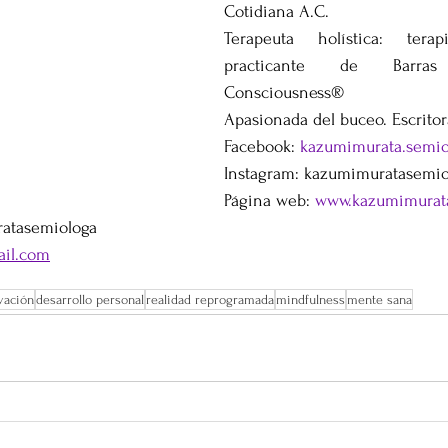
Cotidiana A.C. 
Terapeuta holística: tera
practicante de Barra
Consciousness®
Apasionada del buceo. Escritor
Facebook: 
kazumimurata.semio
Instagram: kazumimuratasemio
Página web: 
www.kazumimurat
ratasemiologa
il.com
vación
desarrollo personal
realidad reprogramada
mindfulness
mente sana