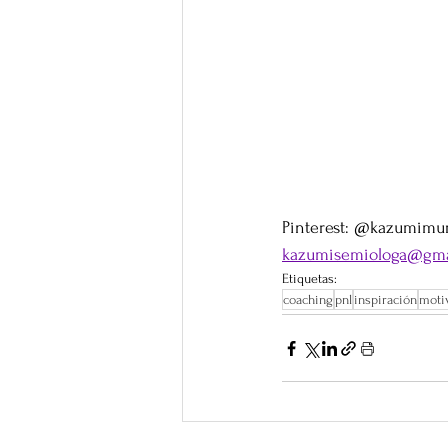
Pinterest: @kazumimu
kazumisemiologa@gma
Etiquetas:
coaching
pnl
inspiración
moti