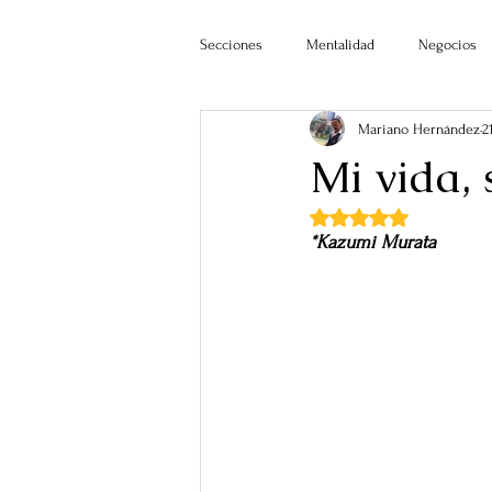
Secciones
Mentalidad
Negocios
Mariano Hernández
2
Mi vida, 
Obtuvo NaN de 5 estr
*Kazumi Murata