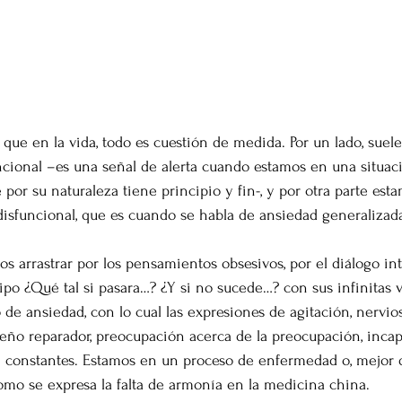
l que en la vida, todo es cuestión de medida. Por un lado, suel
cional –es una señal de alerta cuando estamos en una situac
por su naturaleza tiene principio y fin-, y por otra parte est
disfuncional, que es cuando se habla de ansiedad generalizad
 arrastrar por los pensamientos obsesivos, por el diálogo in
ipo ¿Qué tal si pasara…? ¿Y si no sucede…? con sus infinitas v
de ansiedad, con lo cual las expresiones de agitación, nerviosi
 sueño reparador, preocupación acerca de la preocupación, inca
ven constantes. Estamos en un proceso de enfermedad o, mejor 
como se expresa la falta de armonía en la medicina china. 