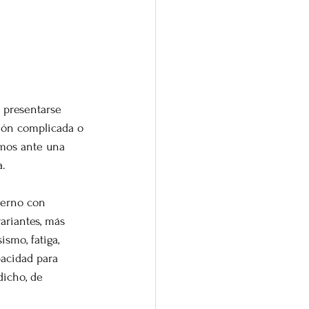
e presentarse 
ión complicada o 
amos ante una 
a.
terno con 
ariantes, más 
smo, fatiga, 
pacidad para 
dicho, de 