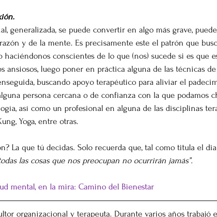
ión. 
al, generalizada, se puede convertir en algo más grave, puede
razón y de la mente. Es precisamente este el patrón que busc
o haciéndonos conscientes de lo que (nos) sucede si es que e
 ansiosos, luego poner en práctica alguna de las técnicas de
 enseguida, buscando apoyo terapéutico para aliviar el padeci
alguna persona cercana o de confianza con la que podamos ch
logía, así como un profesional en alguna de las disciplinas ter
ng, Yoga, entre otras.
n? La que tú decidas. Solo recuerda que, tal como titula el dia
todas las cosas que nos preocupan no ocurrirán jamás”.
lud mental, en la mira: Camino del Bienestar
ultor organizacional y terapeuta. Durante varios años trabajó