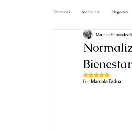
Secciones
Mentalidad
Negocios
Mariano Hernández
2
Normaliz
Bienestar
Obtuvo NaN de 5 estr
Por 
Marcela Padua