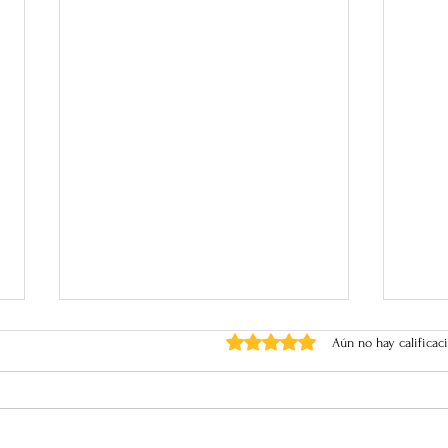
Obtuvo 0 de 5 estrellas.
Aún no hay calificac