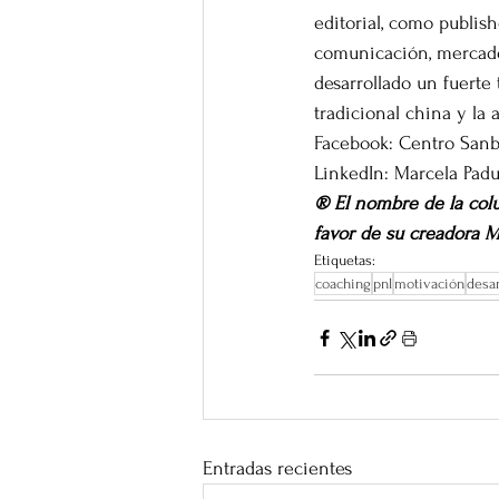
editorial, como publis
comunicación, mercadot
desarrollado un fuerte
tradicional china y la
Facebook: Centro Sanb
LinkedIn: Marcela Pad
® El nombre de la col
favor de su creadora M
Etiquetas:
coaching
pnl
motivación
desar
Entradas recientes