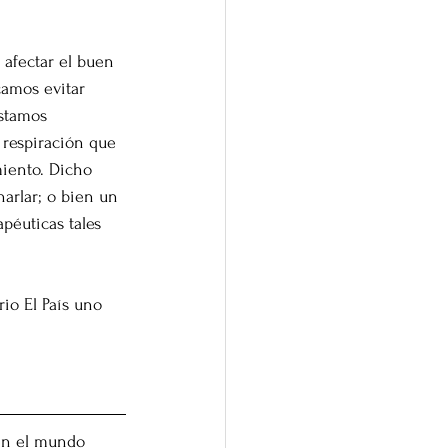
 afectar el buen 
amos evitar 
stamos 
 respiración que 
miento. Dicho 
arlar; o bien un 
apéuticas tales 
rio El País uno 
 en el mundo 