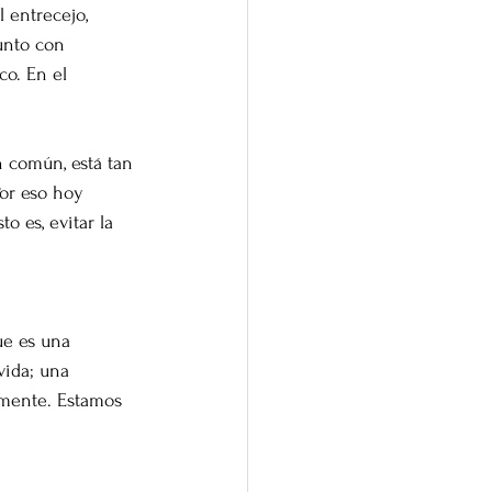
 entrecejo, 
unto con 
o. En el 
n común, está tan 
or eso hoy 
o es, evitar la 
ue es una 
vida; una 
 mente. Estamos 