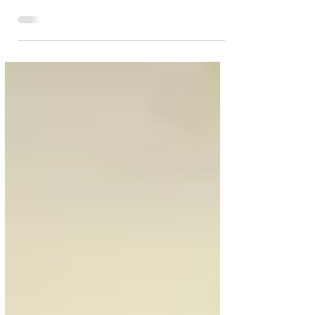
holística y tendencias de e-commerce,
constantemente estoy explorando productos que no
solo prometen resultados, sino que los entregan. Hoy
te quiero hablar de un suplemento que ha causado
sensación entre quienes buscan desintoxicar su
cuerpo, mejorar su digestión y verse mejor desde
adentro hacia afuera: el Teatino Limón de Omnilife,
presentado en una práctica caja con 30 sobres de
225g cada uno. Y no, no es solo “otro té más