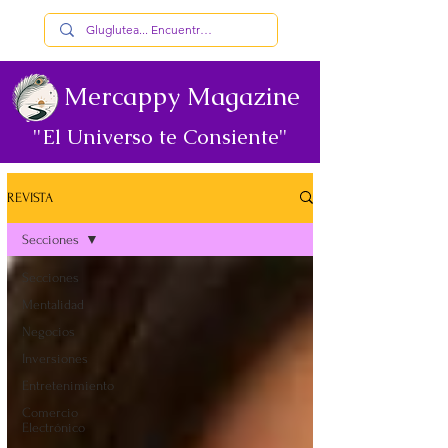
Mercappy Magazine
"El Universo te Consiente"
REVISTA
Secciones
Secciones
Mentalidad
Negocios
Inversiones
Entretenimiento
Comercio
Electrónico