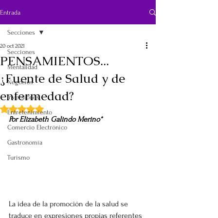
Entrada
Secciones
20 oct 2021
Secciones
PENSAMIENTOS...
Mentalidad
¿Fuente de Salud y de
Negocios
enfermedad?
Inversiones
Obtuvo NaN de 5 estrellas.
Entretenimiento
Por Elizabeth Galindo Merino*
Comercio Electrónico
Gastronomía
Turismo
La idea de la promoción de la salud se 
traduce en expresiones propias referentes 