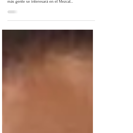
cantante Maluma al ramo de las bebidas alcohólicas,
más gente se interesará en el Mezcal...