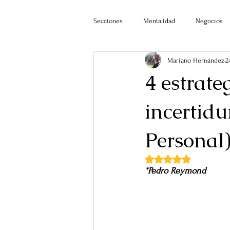
Secciones
Mentalidad
Negocios
Mariano Hernández
2
4 estrate
incertid
Personal
Obtuvo NaN de 5 estr
*Pedro Reymond