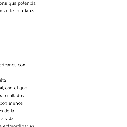
sona que potencia 
nsmite confianza 
ericanos con 
lta 
al
, con el que 
s resultados, 
r con menos 
s de la 
la vida.
 extraordinarias 