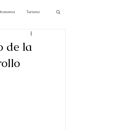
tronomía
Turismo
o de la
ollo