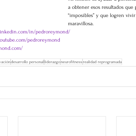
a obtener esos resultados que
“imposibles” y que logren vivir
maravillosa.
.linkedin.com/in/pedroreymond/
youtube.com/pedroreymond
ymond.com/
vación
desarrollo personal
liderazgo
neurofitness
realidad reprogramada