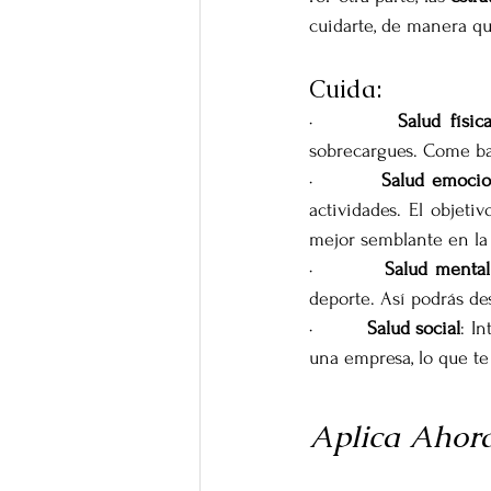
cuidarte, de manera q
Cuida:
·         
Salud físic
sobrecargues. Come bal
·         
Salud emocio
actividades. El objeti
mejor semblante en la
·         
Salud mental
deporte. Así podrás de
·         
Salud social
: I
una empresa, lo que te 
Aplica Ahora