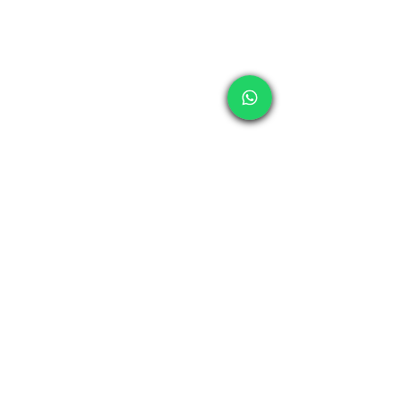
Elizabeth Galindo Merino es Lic. En 
Desarrollo Humano, especialidad 
Organización Sistémica Familiar. Se 
especializa en: Psicoterapia Personal, Pareja, 
Familiar y Empresarial. Atención en crisis. 
Psicoterapia de grupo, adolescentes y 
adultos. Coaching Empresarial y Personal. 
Con su empresa Arte Otoñal potencializa 
los recursos personales a fin de lograr un 