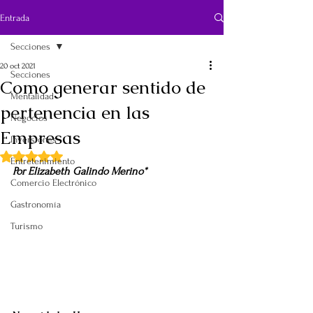
Entrada
Secciones
20 oct 2021
Secciones
Como generar sentido de
Mentalidad
pertenencia en las
Negocios
Empresas
Inversiones
Obtuvo NaN de 5 estrellas.
Entretenimiento
Por Elizabeth Galindo Merino*
Comercio Electrónico
Gastronomía
Turismo