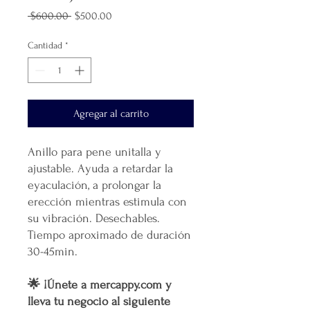
Precio
Precio
 $600.00 
$500.00
de
oferta
Cantidad
*
Agregar al carrito
Anillo para pene unitalla y
ajustable. Ayuda a retardar la
eyaculación, a prolongar la
erección mientras estimula con
su vibración. Desechables.
Tiempo aproximado de duración
30-45min.
🌟 ¡Únete a mercappy.com y
lleva tu negocio al siguiente