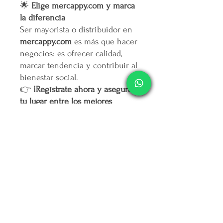
🌟
Elige mercappy.com y marca
la diferencia
Ser mayorista o distribuidor en
mercappy.com
es más que hacer
negocios: es ofrecer calidad,
marcar tendencia y contribuir al
bienestar social.
👉
¡Regístrate ahora y asegura
tu lugar entre los mejores
emprendedores!
🛒
Mercappy.com: Donde la
innovación y el impacto social
se encuentran.
Política de Cancelación
No
se realiza devolución alguna una
Responsiva de Calidad en
vez pagado el producto.
Envíos
El envío se realiza de forma