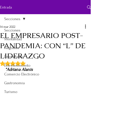
Entrada
Secciones
14 mar 2022
Secciones
EL EMPRESARIO POST-
Mentalidad
PANDEMIA: CON “L” DE
Negocios
LIDERAZGO
Inversiones
Obtuvo NaN de 5 estrellas.
Entretenimiento
*Adriana Alanis
Comercio Electrónico
Gastronomía
Turismo